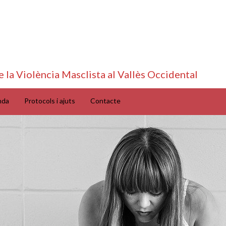
e la Violència Masclista al Vallès Occidental
nda
Protocols i ajuts
Contacte