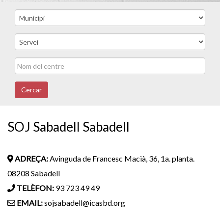
Cercar
SOJ Sabadell Sabadell
ADREÇA:
Avinguda de Francesc Macià, 36, 1a. planta.
08208 Sabadell
TELÈFON:
93 723 49 49
EMAIL:
sojsabadell@icasbd.org