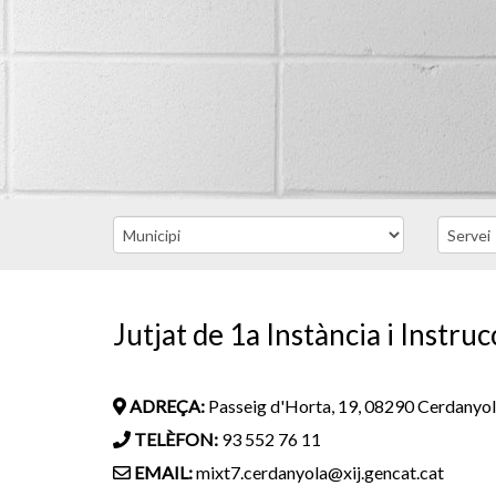
Jutjat de 1a Instància i Instr
ADREÇA:
Passeig d'Horta, 19, 08290 Cerdanyola
TELÈFON:
93 552 76 11
EMAIL:
mixt7.cerdanyola@xij.gencat.cat