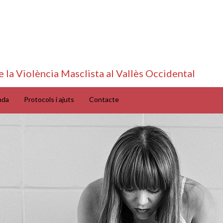
e la Violència Masclista al Vallès Occidental
nda
Protocols i ajuts
Contacte