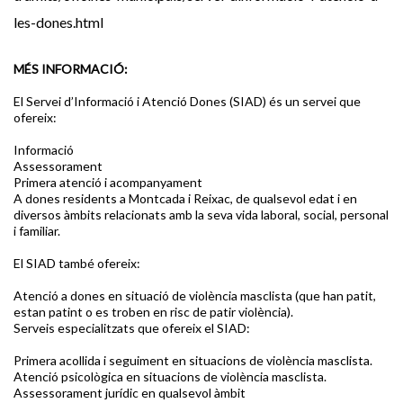
les-dones.html
MÉS INFORMACIÓ:
El Servei d’Informació i Atenció Dones (SIAD) és un servei que
ofereix:
Informació
Assessorament
Primera atenció i acompanyament
A dones residents a Montcada i Reixac, de qualsevol edat i en
diversos àmbits relacionats amb la seva vida laboral, social, personal
i familiar.
El SIAD també ofereix:
Atenció a dones en situació de violència masclista (que han patit,
estan patint o es troben en risc de patir violència).
Serveis especialitzats que ofereix el SIAD:
Primera acollida i seguiment en situacions de violència masclista.
Atenció psicològica en situacions de violència masclista.
Assessorament jurídic en qualsevol àmbit