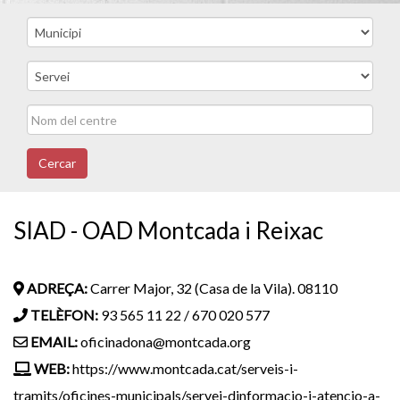
Cercar
SIAD - OAD Montcada i Reixac
ADREÇA:
Carrer Major, 32 (Casa de la Vila). 08110
TELÈFON:
93 565 11 22 / 670 020 577
EMAIL:
oficinadona@montcada.org
WEB:
https://www.montcada.cat/serveis-i-
tramits/oficines-municipals/servei-dinformacio-i-atencio-a-