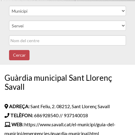
Cercar
Guàrdia municipal Sant Llorenç
Savall
ADREÇA:
Sant Feliu, 2. 08212, Sant Llorenç Savall
TELÈFON:
686928540 // 937140018
WEB:
https://www.savall.cat/el-municipi/guia-del-
municipi/emergencies/guardia-municipal.html