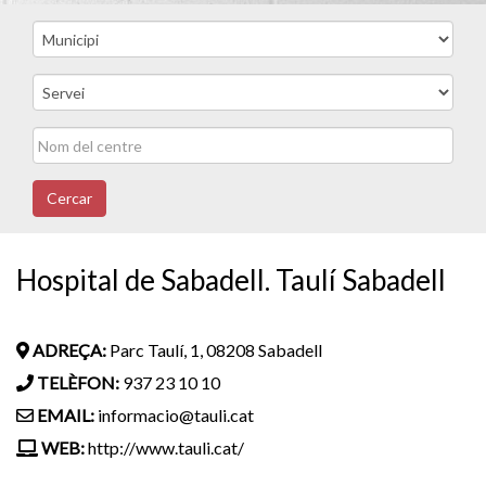
Cercar
Hospital de Sabadell. Taulí Sabadell
ADREÇA:
Parc Taulí, 1, 08208 Sabadell
TELÈFON:
937 23 10 10
EMAIL:
informacio@tauli.cat
WEB:
http://www.tauli.cat/