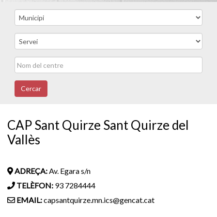
Cercar
CAP Sant Quirze Sant Quirze del
Vallès
ADREÇA:
Av. Egara s/n
TELÈFON:
93 7284444
EMAIL:
capsantquirze.mn.ics@gencat.cat