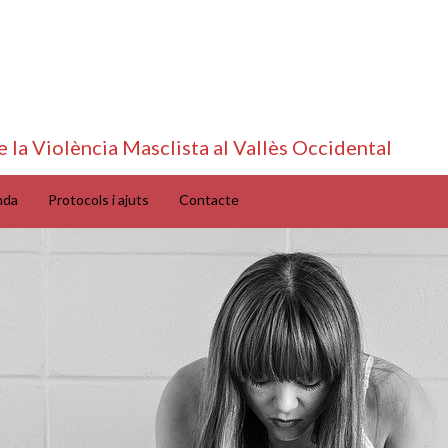
e la Violència Masclista al Vallès Occidental
nda
Protocols i ajuts
Contacte