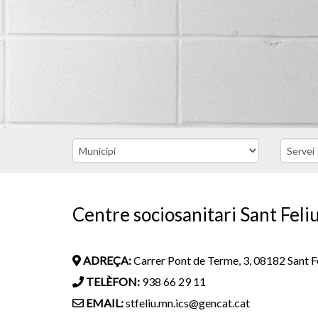
Centre sociosanitari Sant Feli
ADREÇA:
Carrer Pont de Terme, 3, 08182 Sant F
TELÈFON:
938 66 29 11
EMAIL:
stfeliu.mn.ics@gencat.cat