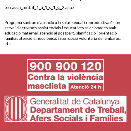
terrassa_ambit_1_a_1_s_1_g_2.aspx
Programa sanitari d'atenció a la salut sexual i reproductiva és un
servei d'activitats assistencials i educatives relacionades amb:
educació maternal, atenció al postpart, planificació i orientació
familiar, atenció ginecològica, interrupció voluntaria del embaràs,
etc