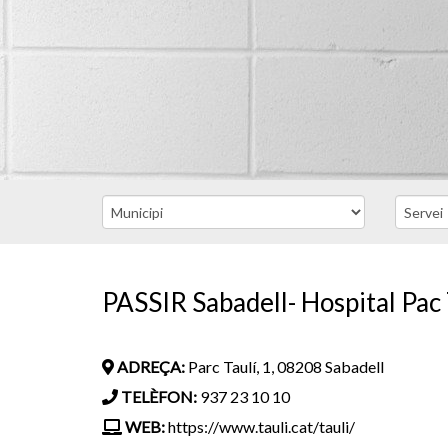
PASSIR Sabadell- Hospital Pac 
ADREÇA:
Parc Taulí, 1, 08208 Sabadell
TELÈFON:
937 23 10 10
WEB:
https://www.tauli.cat/tauli/