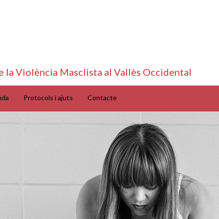
e la Violència Masclista al Vallès Occidental
nda
Protocols i ajuts
Contacte