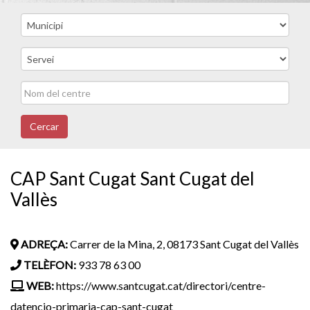
Cercar
CAP Sant Cugat Sant Cugat del
Vallès
ADREÇA:
Carrer de la Mina, 2, 08173 Sant Cugat del Vallès
TELÈFON:
933 78 63 00
WEB:
https://www.santcugat.cat/directori/centre-
datencio-primaria-cap-sant-cugat