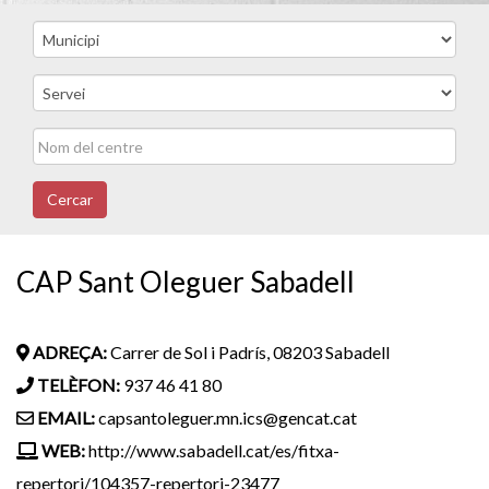
Cercar
CAP Sant Oleguer Sabadell
ADREÇA:
Carrer de Sol i Padrís, 08203 Sabadell
TELÈFON:
937 46 41 80
EMAIL:
capsantoleguer.mn.ics@gencat.cat
WEB:
http://www.sabadell.cat/es/fitxa-
repertori/104357-repertori-23477