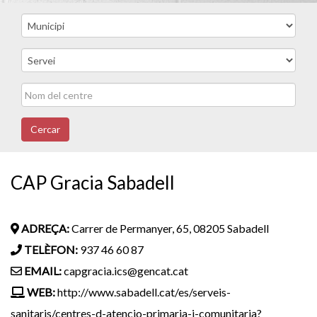
Cercar
CAP Gracia Sabadell
ADREÇA:
Carrer de Permanyer, 65, 08205 Sabadell
TELÈFON:
937 46 60 87
EMAIL:
capgracia.ics@gencat.cat
WEB:
http://www.sabadell.cat/es/serveis-
sanitaris/centres-d-atencio-primaria-i-comunitaria?