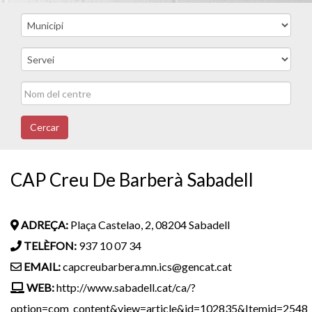
Cercar
CAP Creu De Barberà Sabadell
ADREÇA:
Plaça Castelao, 2, 08204 Sabadell
TELÈFON:
937 10 07 34
EMAIL:
capcreubarbera.mn.ics@gencat.cat
WEB:
http://www.sabadell.cat/ca/?
option=com_content&view=article&id=102835&Itemid=2548