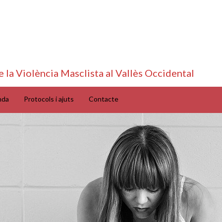
e la Violència Masclista al Vallès Occidental
nda
Protocols i ajuts
Contacte