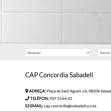
CAP Concordia Sabadell
ADREÇA:
Plaça de Sant Agustí, s/n, 08206 Sabad
TELÈFON:
937 13 64 20
EMAIL:
cap.concordia@sabadell.scs.es