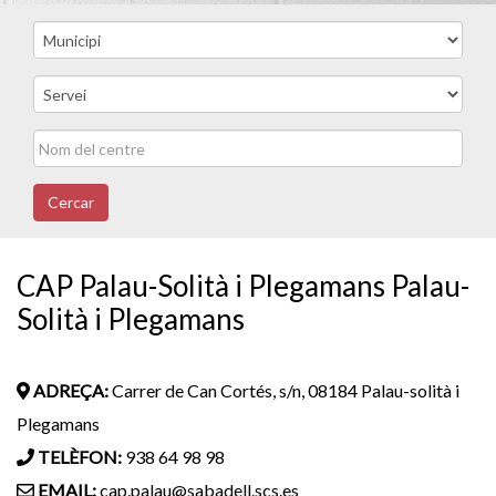
Cercar
CAP Palau-Solità i Plegamans Palau-
Solità i Plegamans
ADREÇA:
Carrer de Can Cortés, s/n, 08184 Palau-solità i
Plegamans
TELÈFON:
938 64 98 98
EMAIL:
cap.palau@sabadell.scs.es