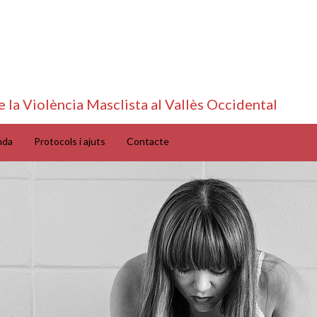
e la Violència Masclista al Vallès Occidental
nda
Protocols i ajuts
Contacte