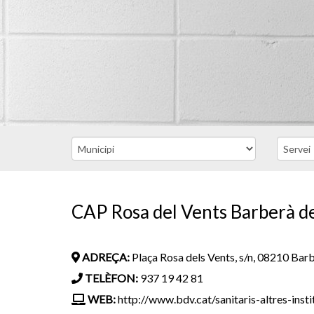
CAP Rosa del Vents Barberà de
ADREÇA:
Plaça Rosa dels Vents, s/n, 08210 Barb
TELÈFON:
937 19 42 81
WEB:
http://www.bdv.cat/sanitaris-altres-inst