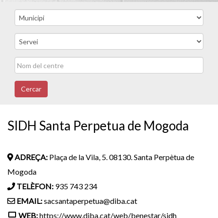
Cercar
SIDH Santa Perpetua de Mogoda
ADREÇA:
Plaça de la Vila, 5. 08130. Santa Perpètua de
Mogoda
TELÈFON:
935 743 234
EMAIL:
sacsantaperpetua@diba.cat
WEB:
https://www.diba.cat/web/benestar/sidh