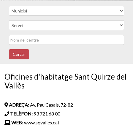
Cercar
Oficines d'habitatge Sant Quirze del
Vallès
ADREÇA:
Av. Pau Casals, 72-82
TELÈFON:
93 721 68 00
WEB:
www.sqvalles.cat