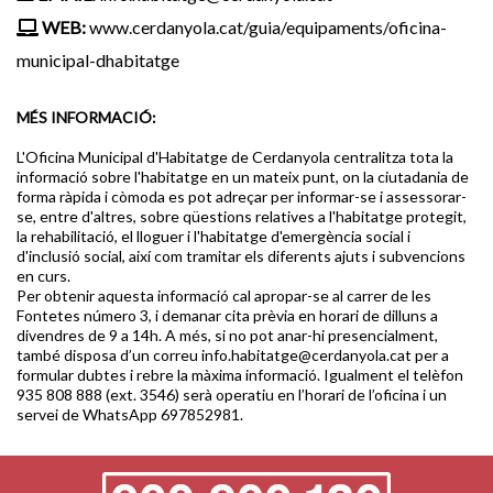
WEB:
www.cerdanyola.cat/guia/equipaments/oficina-
municipal-dhabitatge
MÉS INFORMACIÓ:
L'Oficina Municipal d'Habitatge de Cerdanyola centralitza tota la
informació sobre l'habitatge en un mateix punt, on la ciutadania de
forma ràpida i còmoda es pot adreçar per informar-se i assessorar-
se, entre d'altres, sobre qüestions relatives a l'habitatge protegit,
la rehabilitació, el lloguer i l'habitatge d'emergència social i
d'inclusió social, així com tramitar els diferents ajuts i subvencions
en curs.
Per obtenir aquesta informació cal apropar-se al carrer de les
Fontetes número 3, i demanar cita prèvia en horari de dilluns a
divendres de 9 a 14h. A més, si no pot anar-hi presencialment,
també disposa d’un correu info.habitatge@cerdanyola.cat per a
formular dubtes i rebre la màxima informació. Igualment el telèfon
935 808 888 (ext. 3546) serà operatiu en l’horari de l’oficina i un
servei de WhatsApp 697852981.