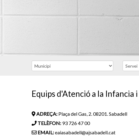
Equips d'Atenció a la Infancia 
ADREÇA:
Plaça del Gas, 2. 08201. Sabadell
TELÈFON:
93 726 47 00
EMAIL:
eaiasabadell@ajsabadell.cat