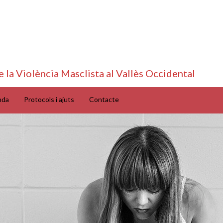
e la Violència Masclista al Vallès Occidental
nda
Protocols i ajuts
Contacte