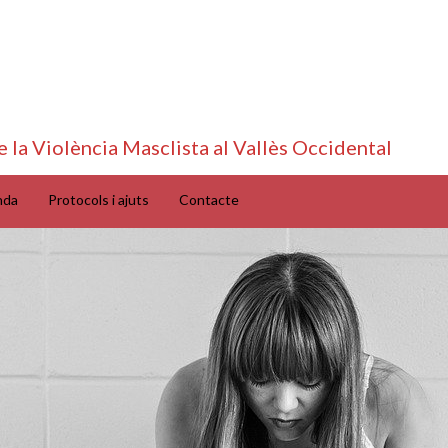
e la Violència Masclista al Vallès Occidental
nda
Protocols i ajuts
Contacte