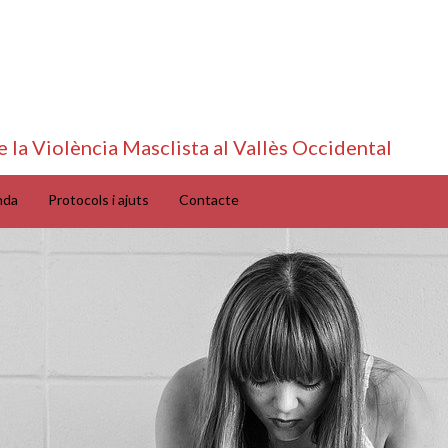
e la Violència Masclista al Vallès Occidental
nda
Protocols i ajuts
Contacte