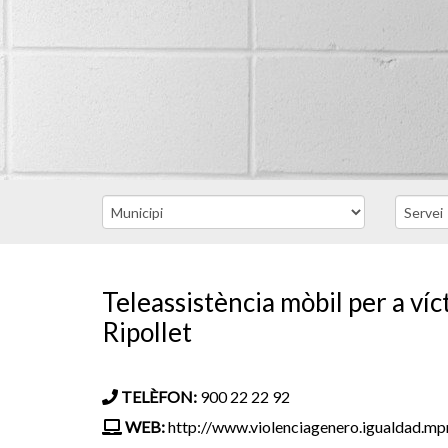
Teleassistència mòbil per a víc
Ripollet
TELÈFON:
900 22 22 92
WEB:
http://www.violenciagenero.igualdad.mp