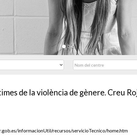
times de la violència de gènere. Creu Roj
r.gob.es/informacionUtil/recursos/servicioTecnico/home.htm