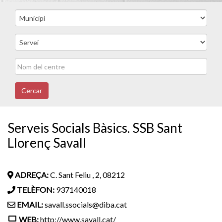
Cercar
Serveis Socials Bàsics. SSB Sant
Llorenç Savall
ADREÇA:
C. Sant Feliu , 2, 08212
TELÈFON:
937140018
EMAIL:
savall.ssocials@diba.cat
WEB:
http://www.savall.cat/