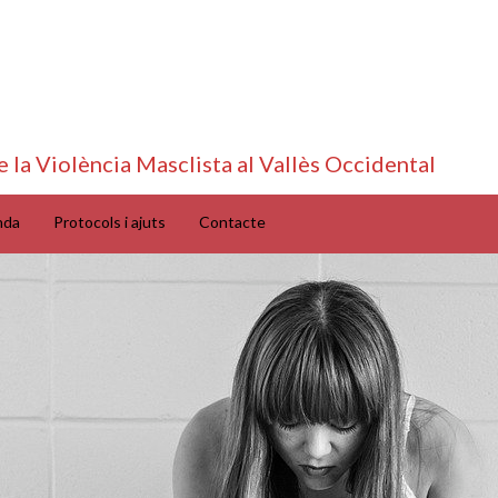
e la Violència Masclista al Vallès Occidental
nda
Protocols i ajuts
Contacte