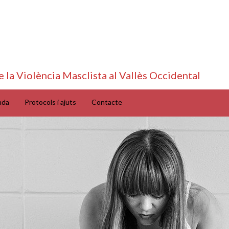
e la Violència Masclista al Vallès Occidental
nda
Protocols i ajuts
Contacte