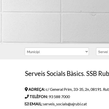
Serveis Socials Bàsics. SSB Rub
ADREÇA:
c/ General Prim, 33-35, 2n, 08191. Ru
TELÈFON:
93 588 7000
EMAIL:
serveis_socials@ajrubi.cat