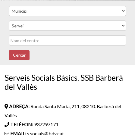
Cercar
Serveis Socials Bàsics. SSB Barberà
del Vallès
ADREÇA:
Ronda Santa Maria, 211, 08210. Barberà del
Vallès
TELÈFON:
937297171
EMAIL:
s.socials@bdv.cat