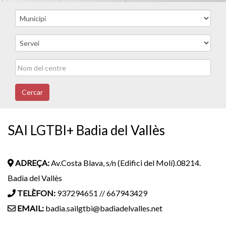
Cercar
SAI LGTBI+ Badia del Vallès
ADREÇA:
Av.Costa Blava, s/n (Edifici del Molí).08214.
Badia del Vallès
TELÈFON:
937294651 // 667943429
EMAIL:
badia.sailgtbi@badiadelvalles.net