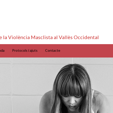
e la Violència Masclista al Vallès Occidental
nda
Protocols i ajuts
Contacte