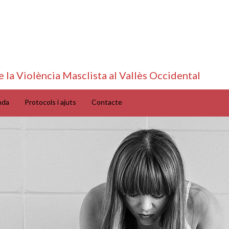
e la Violència Masclista al Vallès Occidental
nda
Protocols i ajuts
Contacte