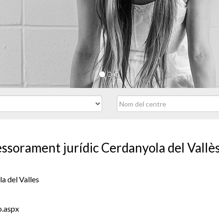
sessorament jurídic Cerdanyola del Vallè
a del Valles
o.aspx