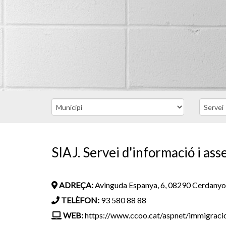
SIAJ. Servei d'informació i as
ADREÇA:
Avinguda Espanya, 6, 08290 Cerdanyol
TELÈFON:
93 580 88 88
WEB:
https://www.ccoo.cat/aspnet/immigraci