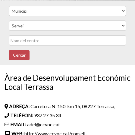
Cercar
Àrea de Desenvolupament Econòmic
Local Terrassa
ADREÇA:
Carretera N-150, km 15, 08227 Terrassa,
TELÈFON:
937 27 35 34
EMAIL:
adel@ccvoc.cat
WEB:
http://www.ccvoc.cat/consell-