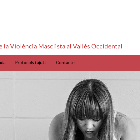
e la Violència Masclista al Vallès Occidental
nda
Protocols i ajuts
Contacte