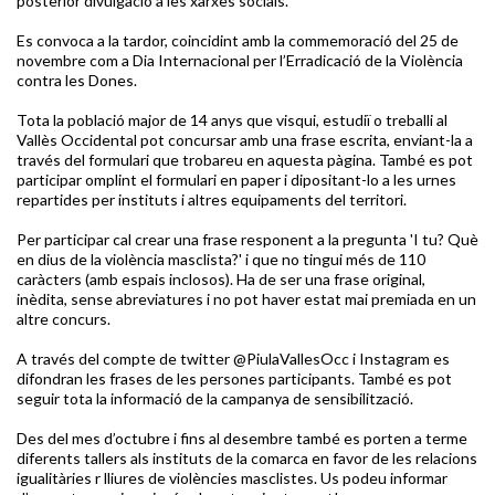
posterior divulgació a les xarxes socials.
Es convoca a la tardor, coincidint amb la commemoració del 25 de
novembre com a Dia Internacional per l’Erradicació de la Violència
contra les Dones.
Tota la població major de 14 anys que visqui, estudiï o treballi al
Vallès Occidental pot concursar amb una frase escrita, enviant-la a
través del formulari que trobareu en aquesta pàgina. També es pot
participar omplint el formulari en paper i dipositant-lo a les urnes
repartides per instituts i altres equipaments del territori.
Per participar cal crear una frase responent a la pregunta 'I tu? Què
en dius de la violència masclista?' i que no tingui més de 110
caràcters (amb espais inclosos). Ha de ser una frase original,
inèdita, sense abreviatures i no pot haver estat mai premiada en un
altre concurs.
A través del compte de twitter @PiulaVallesOcc i Instagram es
difondran les frases de les persones participants. També es pot
seguir tota la informació de la campanya de sensibilització.
Des del mes d’octubre i fins al desembre també es porten a terme
diferents tallers als instituts de la comarca en favor de les relacions
igualitàries r lliures de violències masclistes. Us podeu informar