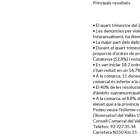
Principals resultats
• El quart trimestre del
• Les denúncies per viol
Interanualment, ha dism
• La major part dels deli
• Durant el quart trimes
proporció d'ordres de pr
Catalunya (52,8%) i nota
• Es van iniciar 18,7 or
s’han reduït en un 16,7%
• A la comarca, 11 dones
comarcal és inferior a la 
• El 40% de les resoluci
d'àmbits supramunicipal
• A la comarca, el 8,8%
elevat que a la província
Podeu veure l'informe c
Observatori del Vallès 
Consell Comarcal del Va
Telèfon: 93 727 35 34
Carretera N150 Km.15 -