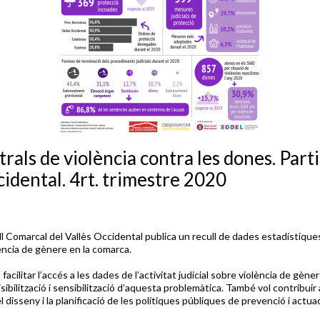
rals de violència contra les dones. Partit
cidental. 4rt. trimestre 2020
l Comarcal del Vallès Occidental publica un recull de dades estadístiques 
ència de gènere en la comarca.
 facilitar l’accés a les dades de l’activitat judicial sobre violència de gène
visibilització i sensibilització d’aquesta problemàtica. També vol contribuir a 
l disseny i la planificació de les polítiques públiques de prevenció i actuac