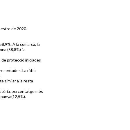
imestre de 2020.
58,9%. A la comarca, la
ona (58,8%) i a
 de protecció iniciades
presentades. La ràtio
.
 similar a la resta
natòria, percentatge més
Espanya(12,5%).