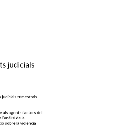
s judicials
judicials trimestrals
re als agents i actors del
l’anàlisi de la
ió sobre la violència