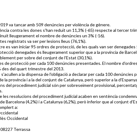
 2019 va tancar amb 509 denúncies per violència de gènere.
ència contra les dones s'han reduït un 11,3% (-65) respecte al tercer tr
inuït lleugerament el nombre de denúncies un 3% (-16).
ctes registrats va ser per lesions lleus (76,1%).
tre es van iniciar 95 ordres de protecció, de les quals van ser denegades 
otecció denegades és lleugerament superior que a la província de Barcel
blement per sobre del conjunt de l’Estat (30,1%).
dres de protecció per cada 100 denúncies presentades. El nombre d’ordres
 des del quart trimestre del 2013.
 s'acullen a la dispensa de l'obligació a declarar per cada 100 denúncies 
de la província i a la del conjunt de Catalunya, però superior a la d’Espanya
ons del procediment judicial són per sobreseïment provisional, percentatge
s.
 de les resolucions del procediment judicial acaben en sentència condem
 de Barcelona (4,2%) i a Catalunya (6,2%), però inferior que al conjunt d’
omplert a:
Occidental
llès Occidental
 08227 Terrassa