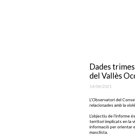
Dades trimest
del Vallès Oc
14/04/2021
L’Observatori del Consel
relacionades amb la viol
L'objectiu de l'informe és
territori implicats en la 
informació per orientar e
masclista.