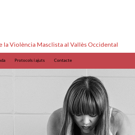
e la Violència Masclista al Vallès Occidental
nda
Protocols i ajuts
Contacte